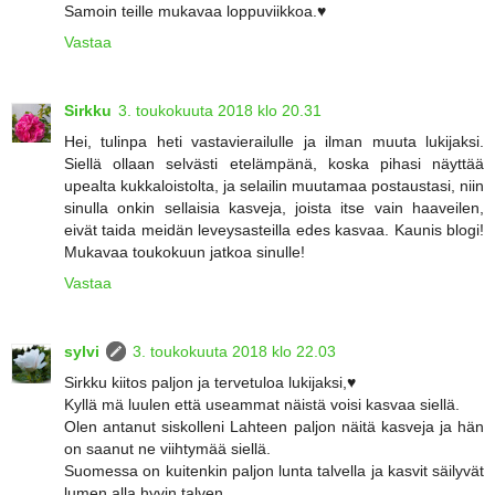
Samoin teille mukavaa loppuviikkoa.♥
Vastaa
Sirkku
3. toukokuuta 2018 klo 20.31
Hei, tulinpa heti vastavierailulle ja ilman muuta lukijaksi.
Siellä ollaan selvästi etelämpänä, koska pihasi näyttää
upealta kukkaloistolta, ja selailin muutamaa postaustasi, niin
sinulla onkin sellaisia kasveja, joista itse vain haaveilen,
eivät taida meidän leveysasteilla edes kasvaa. Kaunis blogi!
Mukavaa toukokuun jatkoa sinulle!
Vastaa
sylvi
3. toukokuuta 2018 klo 22.03
Sirkku kiitos paljon ja tervetuloa lukijaksi,♥
Kyllä mä luulen että useammat näistä voisi kasvaa siellä.
Olen antanut siskolleni Lahteen paljon näitä kasveja ja hän
on saanut ne viihtymää siellä.
Suomessa on kuitenkin paljon lunta talvella ja kasvit säilyvät
lumen alla hyvin talven.