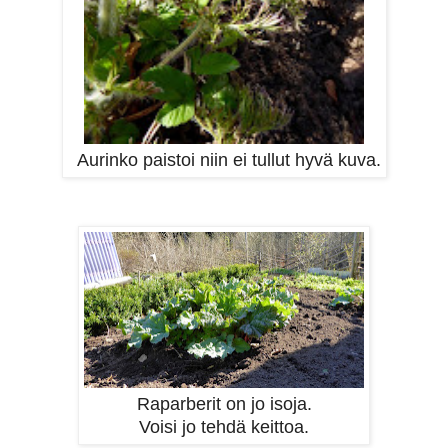
Aurinko paistoi niin ei tullut hyvä kuva.
Raparberit on jo isoja.
Voisi jo tehdä keittoa.