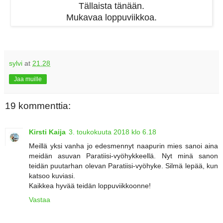
Tällaista tänään.
Mukavaa loppuviikkoa.
sylvi
at
21.28
Jaa muille
19 kommenttia:
Kirsti Kaija
3. toukokuuta 2018 klo 6.18
Meillä yksi vanha jo edesmennyt naapurin mies sanoi aina
meidän asuvan Paratiisi-vyöhykkeellä. Nyt minä sanon
teidän puutarhan olevan Paratiisi-vyöhyke. Silmä lepää, kun
katsoo kuviasi.
Kaikkea hyvää teidän loppuviikkoonne!
Vastaa