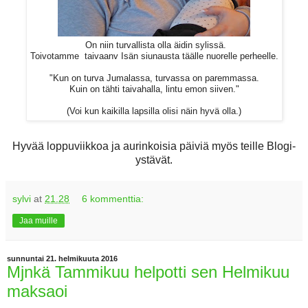
On niin turvallista olla äidin sylissä.
Toivotamme taivaanv Isän siunausta täälle nuorelle perheelle.
"Kun on turva Jumalassa, turvassa on paremmassa.
Kuin on tähti taivahalla, lintu emon siiven."
(Voi kun kaikilla lapsilla olisi näin hyvä olla.)
Hyvää loppuviikkoa ja aurinkoisia päiviä myös teille Blogi-
ystävät.
sylvi
at
21.28
6 kommenttia:
Jaa muille
sunnuntai 21. helmikuuta 2016
Mjnkä Tammikuu helpotti sen Helmikuu
maksaoi