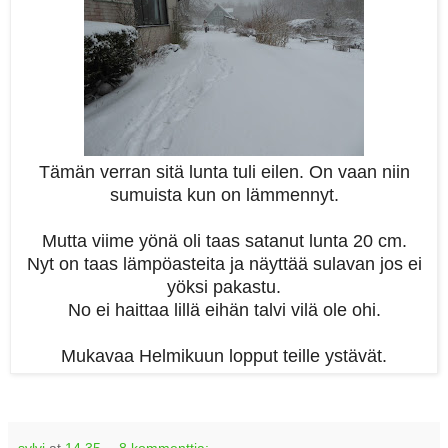
Tämän verran sitä lunta tuli eilen. On vaan niin
sumuista kun on lämmennyt.
Mutta viime yönä oli taas satanut lunta 20 cm.
Nyt on taas lämpöasteita ja näyttää sulavan jos ei
yöksi pakastu.
No ei haittaa lillä eihän talvi vilä ole ohi.
Mukavaa Helmikuun lopput teille ystävät.
sylvi
at
14.35
8 kommenttia: