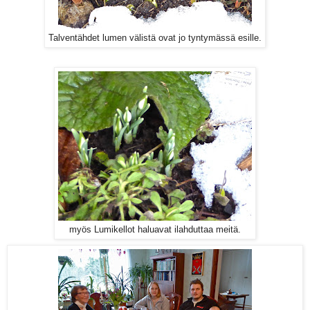
Talventähdet lumen välistä ovat jo tyntymässä esille.
myös Lumikellot haluavat ilahduttaa meitä.