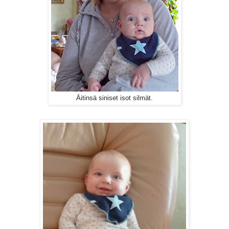
Äitinsä siniset isot silmät.