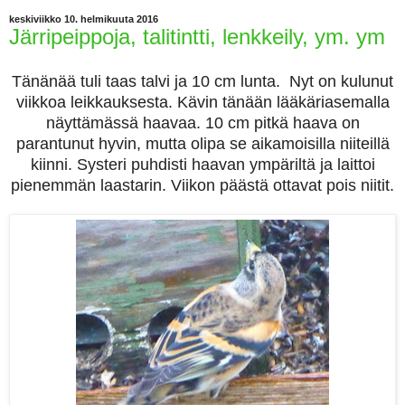
keskiviikko 10. helmikuuta 2016
Järripeippoja, talitintti, lenkkeily, ym. ym
Tänänää tuli taas talvi ja 10 cm lunta. Nyt on kulunut
viikkoa leikkauksesta. Kävin tänään lääkäriasemalla
näyttämässä haavaa. 10 cm pitkä haava on
parantunut hyvin, mutta olipa se aikamoisilla niiteillä
kiinni. Systeri puhdisti haavan ympäriltä ja laittoi
pienemmän laastarin. Viikon päästä ottavat pois niitit.