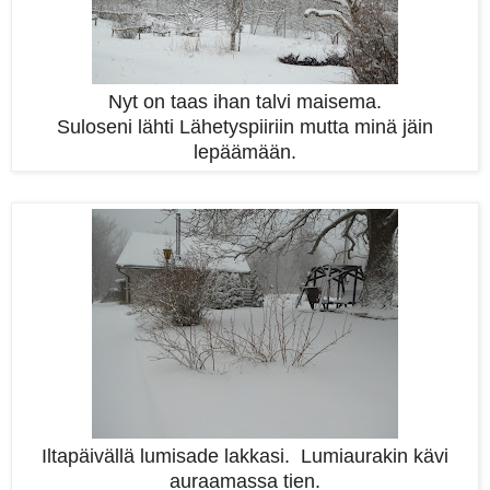
Nyt on taas ihan talvi maisema.
Suloseni lähti Lähetyspiiriin mutta minä jäin
lepäämään.
Iltapäivällä lumisade lakkasi. Lumiaurakin kävi
auraamassa tien.