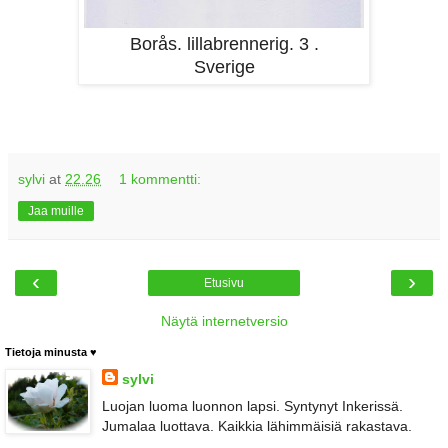
Borås. lillabrennerig. 3 .
Sverige
sylvi
at
22.26
1 kommentti:
Jaa muille
‹
›
Etusivu
Näytä internetversio
Tietoja minusta ♥
sylvi
Luojan luoma luonnon lapsi. Syntynyt Inkerissä.
Jumalaa luottava. Kaikkia lähimmäisiä rakastava.